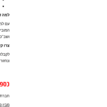
למה ד
עם למע
המוביל
ושב"ס,
צרו ק
לקבלת 
ונחזור
כספו
חברת סייף 
מבין פ