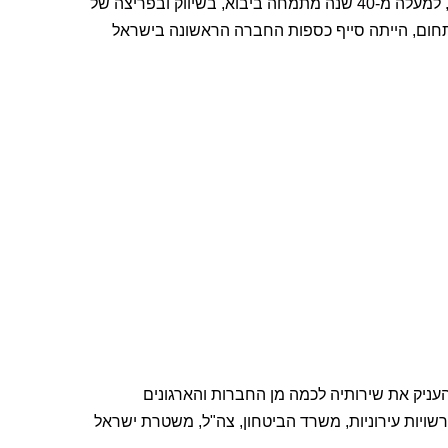
סייף כספות ברטל נוסדה ב-1974 ומאז מובילה את תחום הכספות בישראל, למעלה מ-40 שנה מתמחה ביבוא, בשיווק ובפריצה של
בתחום, הייתה סייף כספות החברה הראשונה בישראל
ניק את שירותיה לכמה מן החברות והארגונים
ויות עירוניות, משרד הביטחון, צה"ל, משטרת ישראל