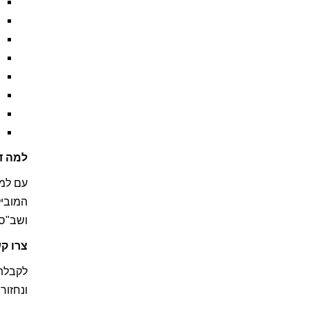
למה ד
עם למע
המוביל
ושב"ס,
צרו ק
לקבלת 
ונחזור