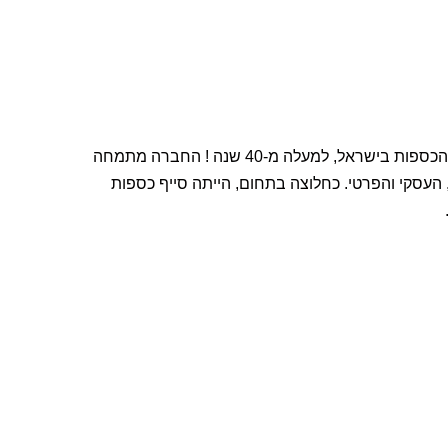
חברת סייף כספות ברטל בתל אביב נוסדה ב-1974 ומאז מובילה את תחום הכספות בישראל, למעלה מ-40 שנה ! החברה מתמחה
, העסקי והפרטי. כחלוצה בתחום, הייתה סייף כספות