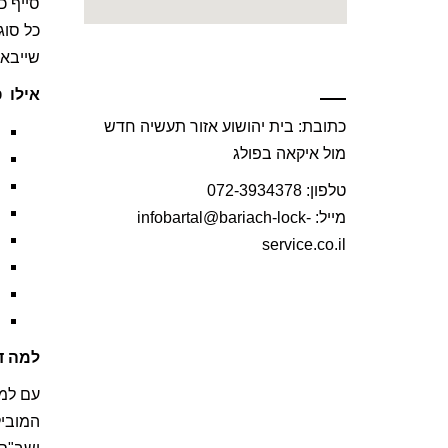
כל סוג
שייבאה
פנו אלינו עוד היום :
אילו 
כתובת: בית יהושוע אזור תעשיה חדש
מול איקאה בפולג
טלפון: 072-3934378
מייל: infobartal@bariach-lock-
service.co.il
למה ד
עם למע
המוביל