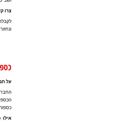
ושב"ס,
צרו ק
לקבלת 
ונחזור
כספו
על חב
הכספות
כספות 
אילו 