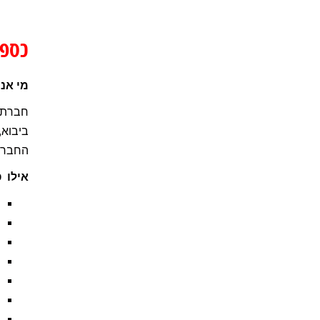
כספו
מי אנח
ביבוא,
החברה 
אילו 