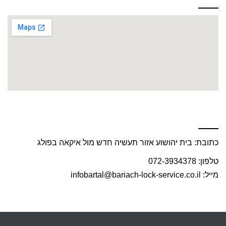
פנו אלינו עוד היום :
כתובת: בית יהושוע אזור תעשיה חדש מול איקאה בפולג
טלפון: 072-3934378
מייל: infobartal@bariach-lock-service.co.il