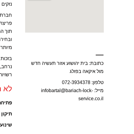
נזקים 
חברת
פריצת 
תוך הת
ובחירת
פנו אלינו עוד היום :
מיותרי
בזכות 
כתובת: בית יהושוע אזור תעשיה חדש
נרחב, 
מול איקאה בפולג
רשויות
טלפון: 072-3934378
לא ר
מייל: infobartal@bariach-lock-
service.co.il
פתיחת
תיקון 
שינוע