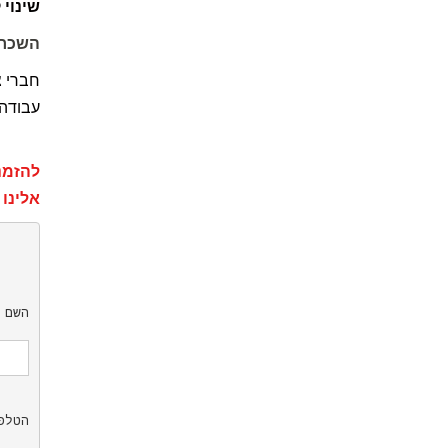
שינוי 
השכרת
חברי צ
עבודה 
להזמנ
אלינו 
השם 
הטלפ